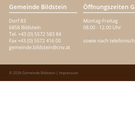
Gemeinde Bildstein
Öffnungszeiten 
Dorf 83
Montag-Freitag
6858 Bildstein
08.00 - 12.00 Uhr
Tel. +43 (0) 5572 583 84
Fax +43 (0) 5572 416 00
sowie nach telefonisc
gemeinde.bildstein@
cnv.at
© 2026 Gemeinde Bildstein |
Impressum