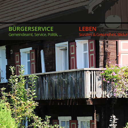
BÜRGERSERVICE
LEBEN
Gemeindeamt, Service, Politik, ...
Soziales & Gesundheit, Bildung