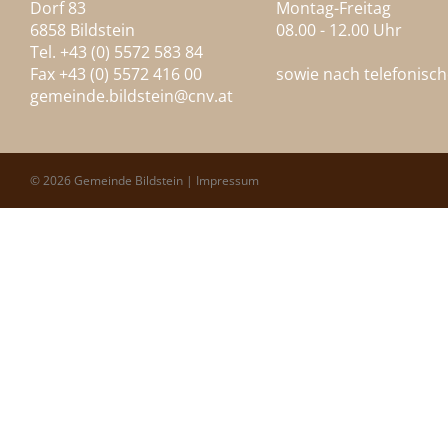
Dorf 83
Montag-Freitag
6858 Bildstein
08.00 - 12.00 Uhr
Tel. +43 (0) 5572 583 84
Fax +43 (0) 5572 416 00
sowie nach telefonisc
gemeinde.bildstein@
cnv.at
© 2026 Gemeinde Bildstein |
Impressum