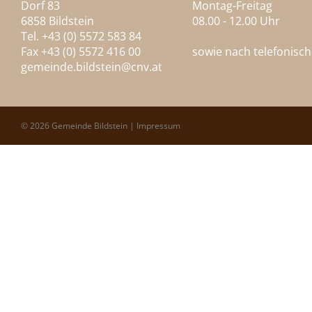
Dorf 83
Montag-Freitag
6858 Bildstein
08.00 - 12.00 Uhr
Tel. +43 (0) 5572 583 84
Fax +43 (0) 5572 416 00
sowie nach telefonisc
gemeinde.bildstein@
cnv.at
© 2026 Gemeinde Bildstein |
Impressum