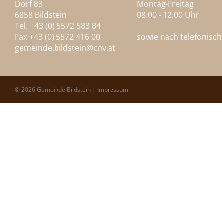
Dorf 83
Montag-Freitag
6858 Bildstein
08.00 - 12.00 Uhr
Tel. +43 (0) 5572 583 84
Fax +43 (0) 5572 416 00
sowie nach telefonisc
gemeinde.bildstein@
cnv.at
© 2026 Gemeinde Bildstein |
Impressum