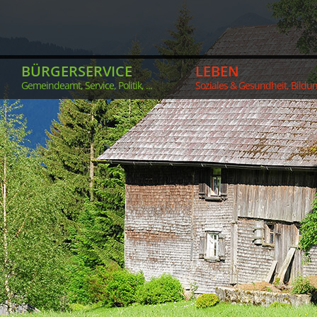
BÜRGERSERVICE
LEBEN
Gemeindeamt, Service, Politik, ...
Soziales & Gesundheit, Bildung