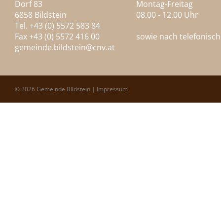
Dorf 83
Montag-Freitag
6858 Bildstein
08.00 - 12.00 Uhr
Tel. +43 (0) 5572 583 84
Fax +43 (0) 5572 416 00
sowie nach telefonisc
gemeinde.bildstein@
cnv.at
© 2026 Gemeinde Bildstein |
Impressum