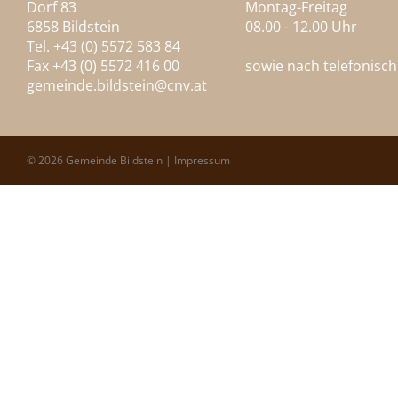
Dorf 83
Montag-Freitag
6858 Bildstein
08.00 - 12.00 Uhr
Tel. +43 (0) 5572 583 84
Fax +43 (0) 5572 416 00
sowie nach telefonisc
gemeinde.bildstein@
cnv.at
© 2026 Gemeinde Bildstein |
Impressum