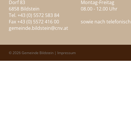
Dorf 83
Montag-Freitag
6858 Bildstein
08.00 - 12.00 Uhr
Tel. +43 (0) 5572 583 84
Fax +43 (0) 5572 416 00
sowie nach telefonisc
gemeinde.bildstein@
cnv.at
© 2026 Gemeinde Bildstein |
Impressum