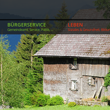
BÜRGERSERVICE
LEBEN
Gemeindeamt, Service, Politik, ...
Soziales & Gesundheit, Bildung