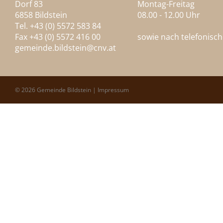
Dorf 83
Montag-Freitag
6858 Bildstein
08.00 - 12.00 Uhr
Tel. +43 (0) 5572 583 84
Fax +43 (0) 5572 416 00
sowie nach telefonisc
gemeinde.bildstein@
cnv.at
© 2026 Gemeinde Bildstein |
Impressum