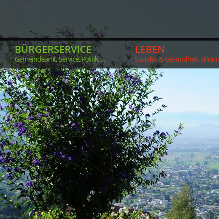
BÜRGERSERVICE
LEBEN
Gemeindeamt, Service, Politik, ...
Soziales & Gesundheit, Bildung