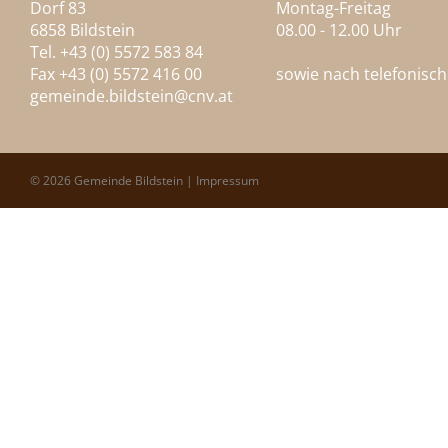
Dorf 83
Montag-Freitag
6858 Bildstein
08.00 - 12.00 Uhr
Tel. +43 (0) 5572 583 84
Fax +43 (0) 5572 416 00
sowie nach telefonisc
gemeinde.bildstein@
cnv.at
© 2026 Gemeinde Bildstein |
Impressum