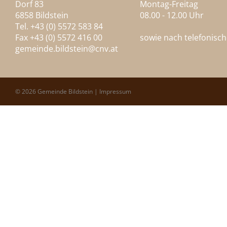
Dorf 83
Montag-Freitag
6858 Bildstein
08.00 - 12.00 Uhr
Tel. +43 (0) 5572 583 84
Fax +43 (0) 5572 416 00
sowie nach telefonisc
gemeinde.bildstein@
cnv.at
© 2026 Gemeinde Bildstein |
Impressum