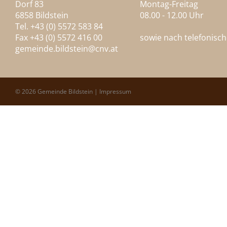
Dorf 83
Montag-Freitag
6858 Bildstein
08.00 - 12.00 Uhr
Tel. +43 (0) 5572 583 84
Fax +43 (0) 5572 416 00
sowie nach telefonisc
gemeinde.bildstein@
cnv.at
© 2026 Gemeinde Bildstein |
Impressum