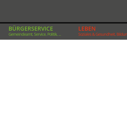
BÜRGERSERVICE
LEBEN
Gemeindeamt, Service, Politik, ...
Soziales & Gesundheit, Bildung