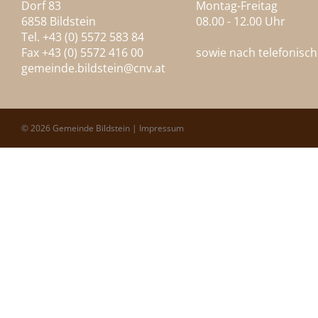
Dorf 83
Montag-Freitag
6858 Bildstein
08.00 - 12.00 Uhr
Tel. +43 (0) 5572 583 84
Fax +43 (0) 5572 416 00
sowie nach telefonisc
gemeinde.bildstein@
cnv.at
© 2026 Gemeinde Bildstein |
Impressum