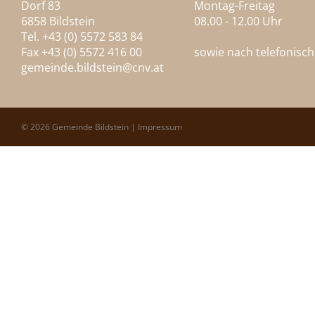
Dorf 83
Montag-Freitag
6858 Bildstein
08.00 - 12.00 Uhr
Tel. +43 (0) 5572 583 84
Fax +43 (0) 5572 416 00
sowie nach telefonisc
gemeinde.bildstein@
cnv.at
© 2026 Gemeinde Bildstein |
Impressum