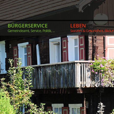
BÜRGERSERVICE
LEBEN
Gemeindeamt, Service, Politik, ...
Soziales & Gesundheit, Bildung