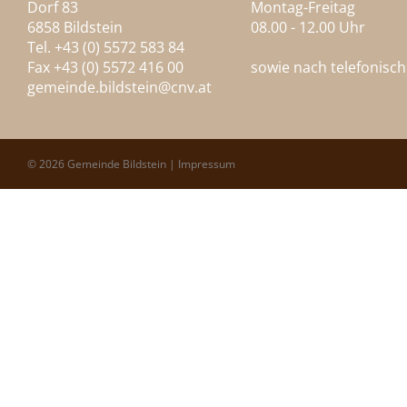
Dorf 83
Montag-Freitag
6858 Bildstein
08.00 - 12.00 Uhr
Tel. +43 (0) 5572 583 84
Fax +43 (0) 5572 416 00
sowie nach telefonisc
gemeinde.bildstein@
cnv.at
© 2026 Gemeinde Bildstein |
Impressum