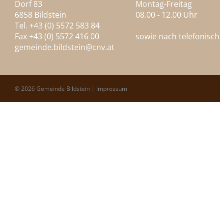
Dorf 83
Montag-Freitag
6858 Bildstein
08.00 - 12.00 Uhr
Tel. +43 (0) 5572 583 84
Fax +43 (0) 5572 416 00
sowie nach telefonisc
gemeinde.bildstein@
cnv.at
© 2026 Gemeinde Bildstein |
Impressum