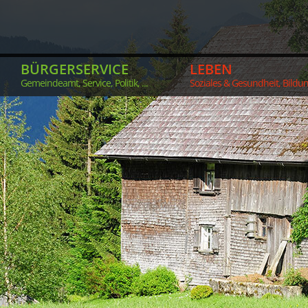
BÜRGERSERVICE
LEBEN
Gemeindeamt, Service, Politik, ...
Soziales & Gesundheit, Bildung