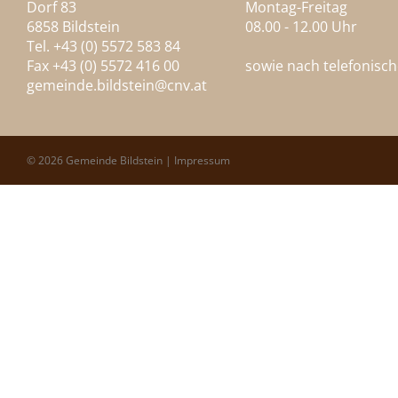
Dorf 83
Montag-Freitag
6858 Bildstein
08.00 - 12.00 Uhr
Tel. +43 (0) 5572 583 84
Fax +43 (0) 5572 416 00
sowie nach telefonisc
gemeinde.bildstein@
cnv.at
© 2026 Gemeinde Bildstein |
Impressum