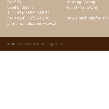
Dorf 83
Montag-Freitag
6858 Bildstein
08.00 - 12.00 Uhr
Tel. +43 (0) 5572 583 84
Fax +43 (0) 5572 416 00
sowie nach telefonisc
gemeinde.bildstein@
cnv.at
© 2026 Gemeinde Bildstein |
Impressum