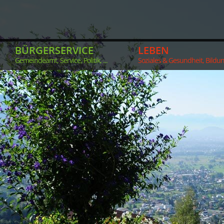
BÜRGERSERVICE
LEBEN
Gemeindeamt, Service, Politik, ...
Soziales & Gesundheit, Bildung