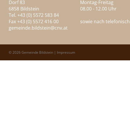
Dorf 83
Montag-Freitag
6858 Bildstein
08.00 - 12.00 Uhr
Tel. +43 (0) 5572 583 84
Fax +43 (0) 5572 416 00
sowie nach telefonisc
gemeinde.bildstein@
cnv.at
© 2026 Gemeinde Bildstein |
Impressum