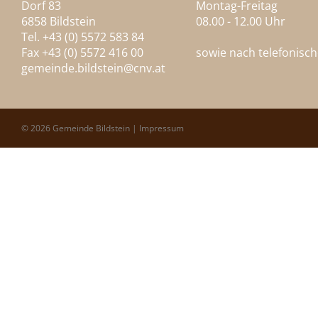
Dorf 83
Montag-Freitag
6858 Bildstein
08.00 - 12.00 Uhr
Tel. +43 (0) 5572 583 84
Fax +43 (0) 5572 416 00
sowie nach telefonisc
gemeinde.bildstein@
cnv.at
© 2026 Gemeinde Bildstein |
Impressum