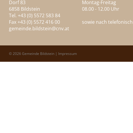
Dorf 83
Montag-Freitag
6858 Bildstein
08.00 - 12.00 Uhr
Tel. +43 (0) 5572 583 84
Fax +43 (0) 5572 416 00
sowie nach telefonisc
gemeinde.bildstein@
cnv.at
© 2026 Gemeinde Bildstein |
Impressum