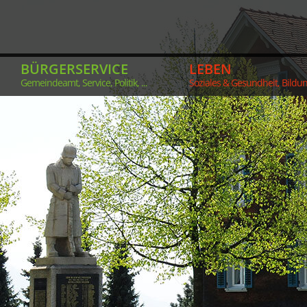
BÜRGERSERVICE
LEBEN
Gemeindeamt, Service, Politik, ...
Soziales & Gesundheit, Bildung