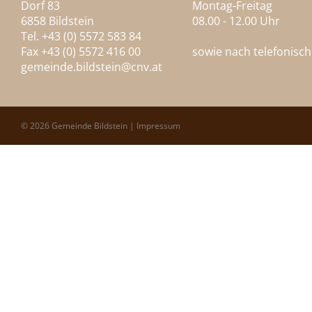
Dorf 83
Montag-Freitag
6858 Bildstein
08.00 - 12.00 Uhr
Tel. +43 (0) 5572 583 84
Fax +43 (0) 5572 416 00
sowie nach telefonisc
gemeinde.bildstein@
cnv.at
© 2026 Gemeinde Bildstein |
Impressum