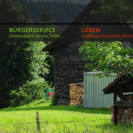
BÜRGERSERVICE
LEBEN
Gemeindeamt, Service, Politik, ...
Soziales & Gesundheit, Bildung