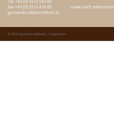
Tel. +43 (0) 5572 583 84
Fax +43 (0) 5572 416 00
sowie nach telefonisc
gemeinde.bildstein@
cnv.at
© 2026 Gemeinde Bildstein |
Impressum