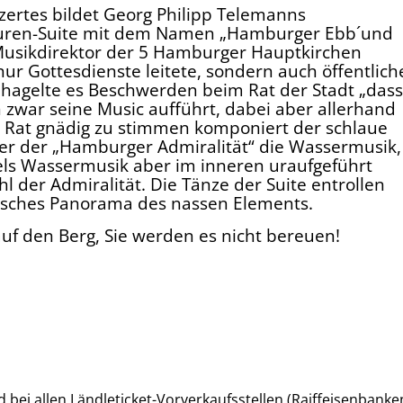
ertes bildet Georg Philipp Telemanns
turen-Suite mit dem Namen „Hamburger Ebb´und
Musikdirektor der 5 Hamburger Hauptkirchen
nur Gottesdienste leitete, sondern auch öffentlich
 hagelte es Beschwerden beim Rat der Stadt „dass
 zwar seine Music aufführt, dabei aber allerhand
 Rat gnädig zu stimmen komponiert der schlaue
er der „Hamburger Admiralität“ die Wassermusik,
els Wassermusik aber im inneren uraufgeführt
 der Admiralität. Die Tänze der Suite entrollen
isches Panorama des nassen Elements.
f den Berg, Sie werden es nicht bereuen!
 bei allen Ländleticket-Vorverkaufsstellen (Raiffeisenbanke