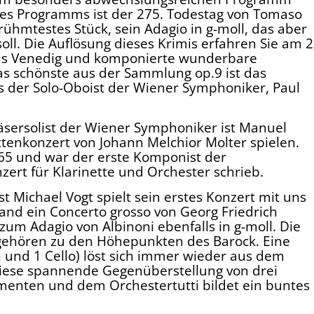
des Programms ist der 275. Todestag von Tomaso
erühmtestes Stück, sein Adagio in g-moll, das aber
ll. Die Auflösung dieses Krimis erfahren Sie am 2
us Venedig und komponierte wunderbare
as schönste aus der Sammlung op.9 ist das
s der Solo-Oboist der Wiener Symphoniker, Paul
sersolist der Wiener Symphoniker ist Manuel
ettenkonzert von Johann Melchior Molter spielen.
765 und war der erste Komponist der
zert für Klarinette und Orchester schrieb.
t Michael Vogt spielt sein erstes Konzert mit uns
tand ein Concerto grosso von Georg Friedrich
um Adagio von Albinoni ebenfalls in g-moll. Die
 gehören zu den Höhepunkten des Barock. Eine
n und 1 Cello) löst sich immer wieder aus dem
ese spannende Gegenüberstellung von drei
menten und dem Orchestertutti bildet ein buntes