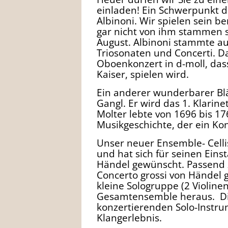
einladen! Ein Schwerpunkt 
Albinoni. Wir spielen sein b
gar nicht von ihm stammen so
August. Albinoni stammte a
Triosonaten und Concerti. D
Oboenkonzert in d-moll, das
Kaiser, spielen wird.
Ein anderer wunderbarer Blä
Gangl. Er wird das 1. Klarin
Molter lebte von 1696 bis 1
Musikgeschichte, der ein Kon
Unser neuer Ensemble- Cellis
und hat sich für seinen Eins
Händel gewünscht. Passend z
Concerto grossi von Händel
kleine Sologruppe (2 Violine
Gesamtensemble heraus. Di
konzertierenden Solo-Instru
Klangerlebnis.