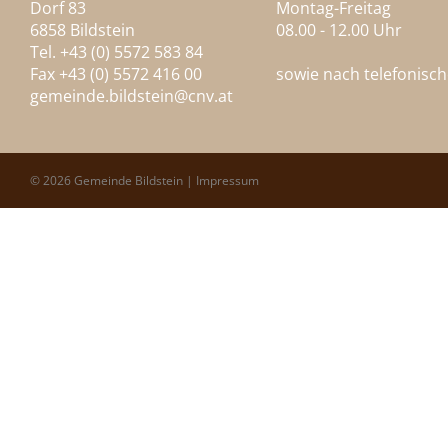
Dorf 83
Montag-Freitag
6858 Bildstein
08.00 - 12.00 Uhr
Tel. +43 (0) 5572 583 84
Fax +43 (0) 5572 416 00
sowie nach telefonisc
gemeinde.bildstein@
cnv.at
© 2026 Gemeinde Bildstein |
Impressum