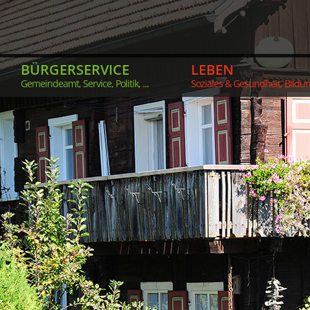
BÜRGERSERVICE
LEBEN
Gemeindeamt, Service, Politik, ...
Soziales & Gesundheit, Bildung