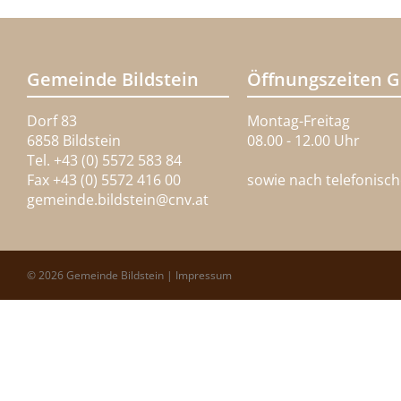
Gemeinde Bildstein
Öffnungszeiten 
Dorf 83
Montag-Freitag
6858 Bildstein
08.00 - 12.00 Uhr
Tel. +43 (0) 5572 583 84
Fax +43 (0) 5572 416 00
sowie nach telefonisc
gemeinde.bildstein@
cnv.at
© 2026 Gemeinde Bildstein |
Impressum