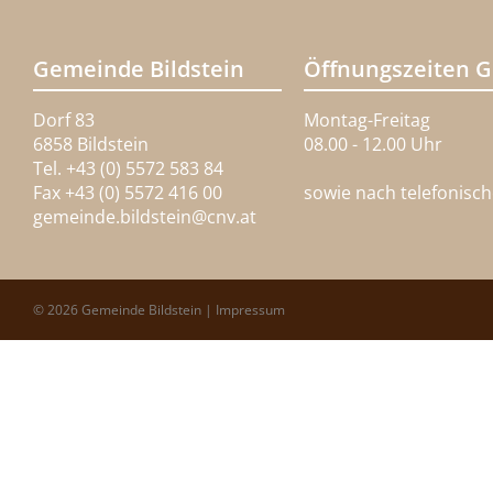
Gemeinde Bildstein
Öffnungszeiten 
Dorf 83
Montag-Freitag
6858 Bildstein
08.00 - 12.00 Uhr
Tel. +43 (0) 5572 583 84
Fax +43 (0) 5572 416 00
sowie nach telefonisc
gemeinde.bildstein@
cnv.at
© 2026 Gemeinde Bildstein |
Impressum