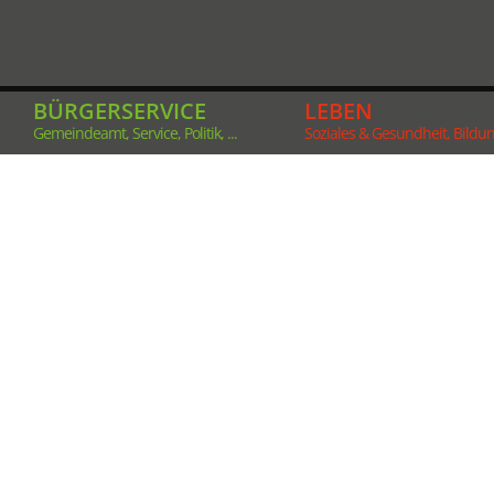
BÜRGERSERVICE
LEBEN
Gemeindeamt, Service, Politik, ...
Soziales & Gesundheit, Bildung