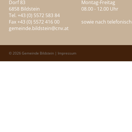
Dorf 83
Montag-Freitag
6858 Bildstein
08.00 - 12.00 Uhr
Tel. +43 (0) 5572 583 84
Fax +43 (0) 5572 416 00
sowie nach telefonisc
gemeinde.bildstein@
cnv.at
© 2026 Gemeinde Bildstein |
Impressum