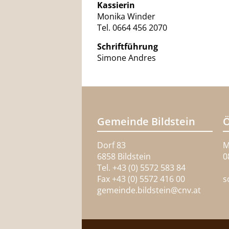
Kassierin
Monika Winder
Tel. 0664 456 2070
Schriftführung
Simone Andres
Gemeinde Bildstein
Ö
Dorf 83
M
6858 Bildstein
0
Tel. +43 (0) 5572 583 84
Fax +43 (0) 5572 416 00
s
gemeinde.bildstein@
cnv.at