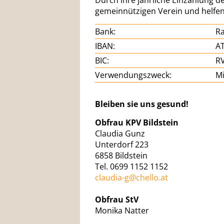
Durch ihre jährliche Einzahlung d
gemeinnützigen Verein und helfen 
Bank:
Ra
IBAN:
AT
BIC:
R
Verwendungszweck:
Mi
Bleiben sie uns gesund!
Obfrau KPV Bildstein
Claudia Gunz
Unterdorf 223
6858 Bildstein
Tel. 0699 1152 1152
claudia-g@chello.at
Obfrau StV
Monika Natter