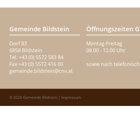
Gemeinde Bildstein
Öffnungszeiten 
Dorf 83
Montag-Freitag
6858 Bildstein
08.00 - 12.00 Uhr
Tel. +43 (0) 5572 583 84
Fax +43 (0) 5572 416 00
sowie nach telefonisc
gemeinde.bildstein@
cnv.at
© 2026 Gemeinde Bildstein |
Impressum