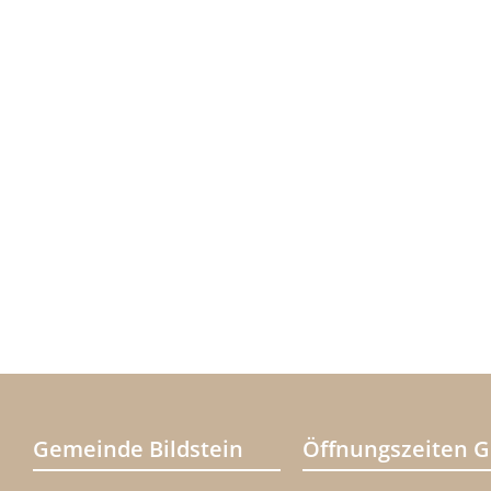
Gemeinde Bildstein
Öffnungszeiten 