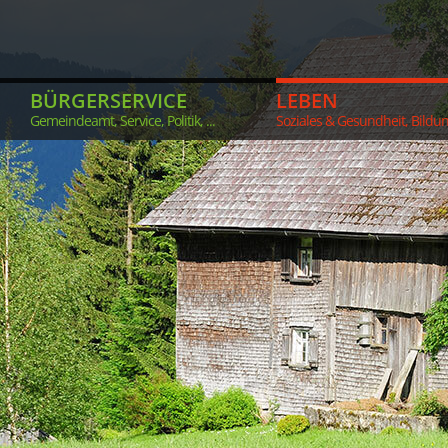
BÜRGERSERVICE
LEBEN
Gemeindeamt, Service, Politik, ...
Soziales & Gesundheit, Bildung