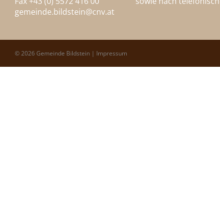
Fax +43 (0) 5572 416 00
sowie nach telefonisc
gemeinde.bildstein@
cnv.at
© 2026 Gemeinde Bildstein |
Impressum