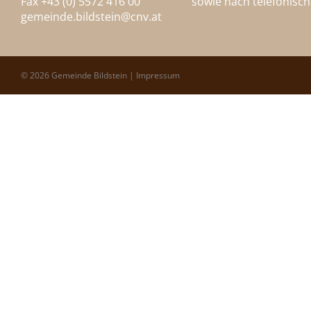
Fax +43 (0) 5572 416 00
sowie nach telefonisc
gemeinde.bildstein@
cnv.at
© 2026 Gemeinde Bildstein |
Impressum