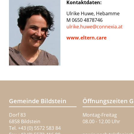
Kontaktdaten:
Ulrike Huwe, Hebamme
M 0650 4878746
ulrike.huwe@
connexia.at
www.eltern.care
Gemeinde Bildstein
Öffnungszeiten 
Dorf 83
Montag-Freitag
6858 Bildstein
08.00 - 12.00 Uhr
Tel. +43 (0) 5572 583 84