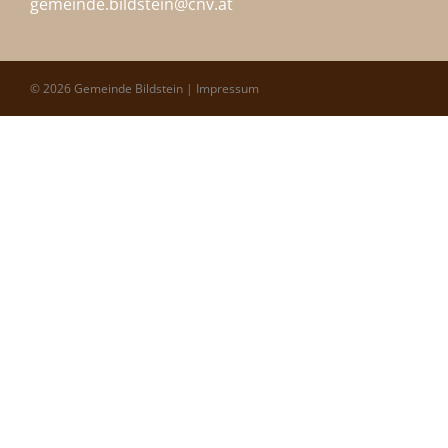
gemeinde.bildstein@
cnv.at
© 2026 Gemeinde Bildstein |
Impressum