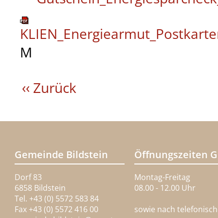
KLIEN_Energiearmut_Postkarte
M
‹‹ Zurück
Gemeinde Bildstein
Öffnungszeiten 
Dorf 83
Montag-Freitag
6858 Bildstein
08.00 - 12.00 Uhr
Tel. +43 (0) 5572 583 84
Fax +43 (0) 5572 416 00
sowie nach telefonisc