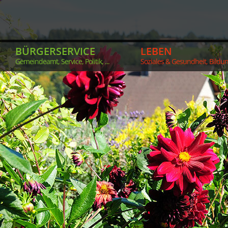
BÜRGERSERVICE
LEBEN
Gemeindeamt, Service, Politik, ...
Soziales & Gesundheit, Bildung