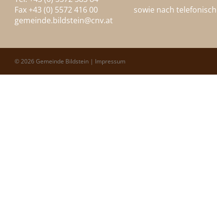
Fax +43 (0) 5572 416 00
sowie nach telefonisc
gemeinde.bildstein@
cnv.at
© 2026 Gemeinde Bildstein |
Impressum