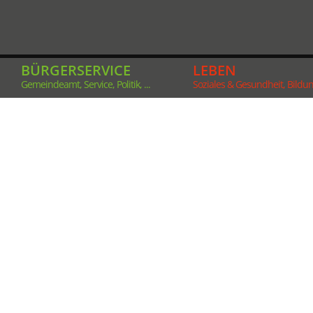
BÜRGERSERVICE
LEBEN
Gemeindeamt, Service, Politik, ...
Soziales & Gesundheit, Bildung