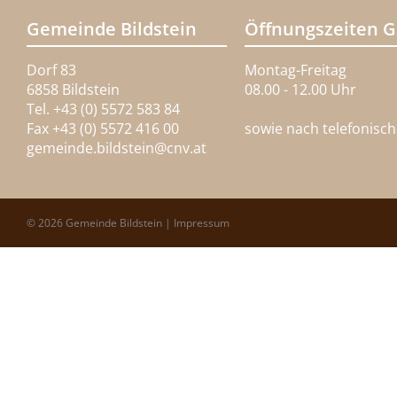
Gemeinde Bildstein
Öffnungszeiten 
Dorf 83
Montag-Freitag
6858 Bildstein
08.00 - 12.00 Uhr
Tel. +43 (0) 5572 583 84
Fax +43 (0) 5572 416 00
sowie nach telefonisc
gemeinde.bildstein@
cnv.at
© 2026 Gemeinde Bildstein |
Impressum