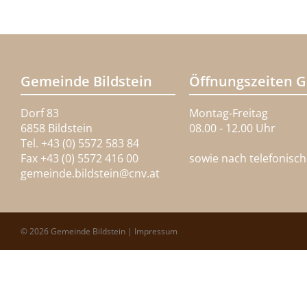
Gemeinde Bildstein
Öffnungszeiten 
Dorf 83
Montag-Freitag
6858 Bildstein
08.00 - 12.00 Uhr
Tel. +43 (0) 5572 583 84
Fax +43 (0) 5572 416 00
sowie nach telefonisc
gemeinde.bildstein@
cnv.at
© 2026 Gemeinde Bildstein |
Impressum