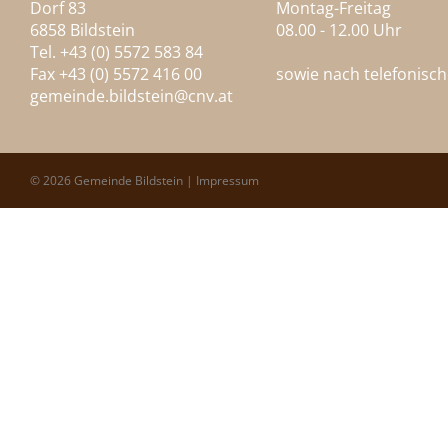
Dorf 83
Montag-Freitag
6858 Bildstein
08.00 - 12.00 Uhr
Tel. +43 (0) 5572 583 84
Fax +43 (0) 5572 416 00
sowie nach telefonisc
gemeinde.bildstein@
cnv.at
© 2026 Gemeinde Bildstein |
Impressum