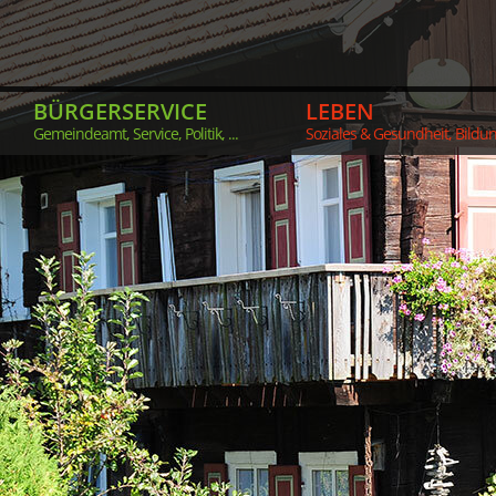
BÜRGERSERVICE
LEBEN
Gemeindeamt, Service, Politik, ...
Soziales & Gesundheit, Bildung