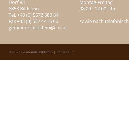
Dorf 83
Montag-Freitag
6858 Bildstein
08.00 - 12.00 Uhr
Tel. +43 (0) 5572 583 84
Fax +43 (0) 5572 416 00
sowie nach telefonisc
gemeinde.bildstein@
cnv.at
© 2026 Gemeinde Bildstein |
Impressum