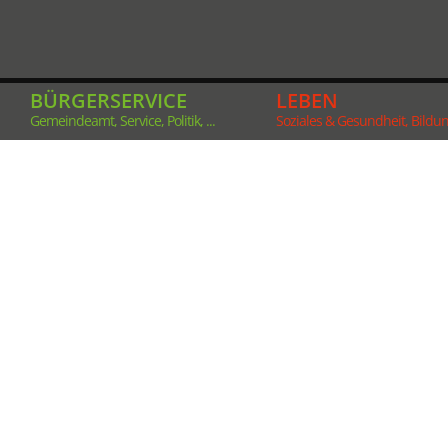
BÜRGERSERVICE
LEBEN
Gemeindeamt, Service, Politik, ...
Soziales & Gesundheit, Bildung