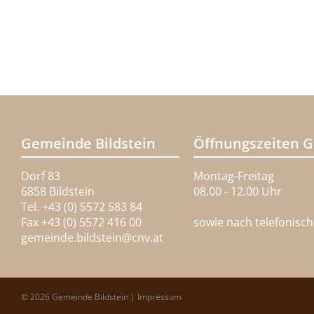
Gemeinde Bildstein
Öffnungszeiten 
Dorf 83
Montag-Freitag
6858 Bildstein
08.00 - 12.00 Uhr
Tel. +43 (0) 5572 583 84
Fax +43 (0) 5572 416 00
sowie nach telefonisc
gemeinde.bildstein@
cnv.at
© 2026 Gemeinde Bildstein |
Impressum