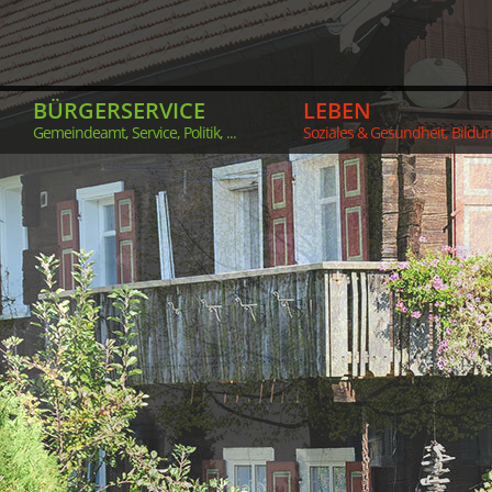
BÜRGERSERVICE
LEBEN
Gemeindeamt, Service, Politik, ...
Soziales & Gesundheit, Bildung