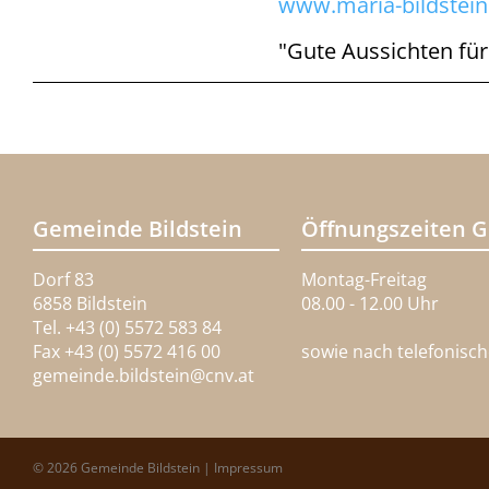
www.maria-bildstein
"Gute Aussichten für
Gemeinde Bildstein
Öffnungszeiten 
Dorf 83
Montag-Freitag
6858 Bildstein
08.00 - 12.00 Uhr
Tel. +43 (0) 5572 583 84
Fax +43 (0) 5572 416 00
sowie nach telefonisc
gemeinde.bildstein@
cnv.at
© 2026 Gemeinde Bildstein |
Impressum