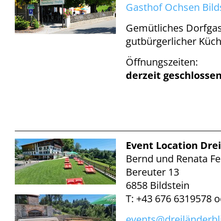
Gasthof Ochsen Bild
Gemütliches Dorfga
gutbürgerlicher Küc
Öffnungszeiten:
derzeit geschlosse
Event Location Dre
Bernd und Renata Fe
Bereuter 13
6858 Bildstein
T: +43 676 6319578 o
events@
dreiländerbl