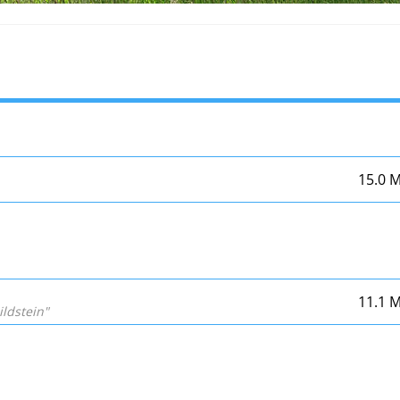
15.0 
11.1 
ldstein"