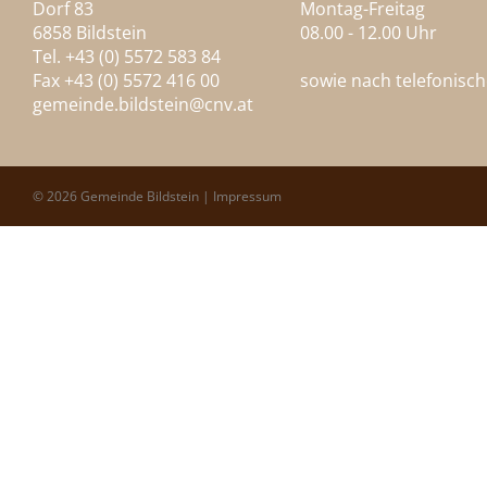
Dorf 83
Montag-Freitag
6858 Bildstein
08.00 - 12.00 Uhr
Tel. +43 (0) 5572 583 84
Fax +43 (0) 5572 416 00
sowie nach telefonisc
gemeinde.bildstein@
cnv.at
© 2026 Gemeinde Bildstein |
Impressum