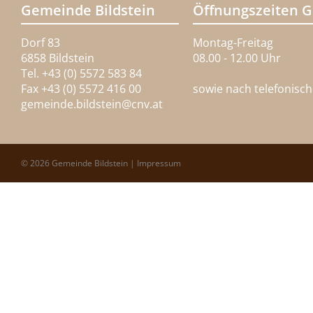
Gemeinde Bildstein
Öffnungszeiten 
Dorf 83
Montag-Freitag
6858 Bildstein
08.00 - 12.00 Uhr
Tel. +43 (0) 5572 583 84
Fax +43 (0) 5572 416 00
sowie nach telefonisc
gemeinde.bildstein@
cnv.at
© 2026 Gemeinde Bildstein |
Impressum